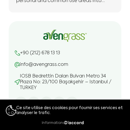
personal and common use areas into
more natural and safe living spaces with
the expertise we have.
+90 (212) 678 13 13
info@avengrass.com
IOSB Bedrettin Dalan Bulvarı Metro 34
Plaza No: 23/100 Başakşehir – Istanbul /
TURKEY
Ce site utilise des cookies pour fournir ses services et
analyser le trafic.
👍
D’accord
Informations
Avengrass est une marque de
Integral Group
.