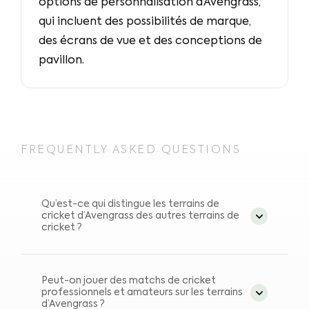
options de personnalisation d’Avengrass,
qui incluent des possibilités de marque,
des écrans de vue et des conceptions de
pavillon.
FREQUENTLY ASKED QUESTIONS
Qu’est-ce qui distingue les terrains de
cricket d’Avengrass des autres terrains de
cricket ?
Les terrains de cricket fabriqués avec
Avengrass se distinguent par leur qualité
Peut-on jouer des matchs de cricket
professionnels et amateurs sur les terrains
de terrain supérieure, leur terrain
d’Avengrass ?