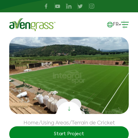
FR
Home
/
Using Areas
/
Terrain de Cricket
Start Project