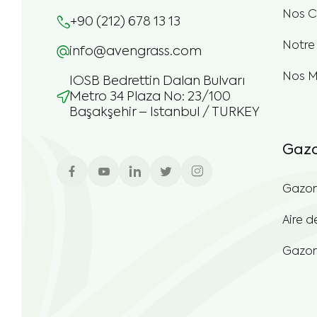
Nos Ce
+90 (212) 678 13 13
Notre 
info@avengrass.com
Nos M
IOSB Bedrettin Dalan Bulvarı
Metro 34 Plaza No: 23/100
Başakşehir – Istanbul / TURKEY
Gazo
Gazon
Aire d
Gazon