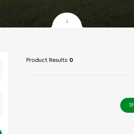
zon Synthétique
oGrass
per C PR Gazon
per V PR Gazon
clusive Gazon
nthétique
Product Results:
0
l Gazon de Football
oduct
S