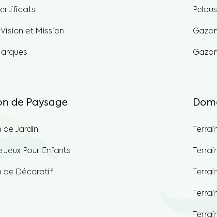
rtificats
Pelou
Vision et Mission
Gazon 
arques
Gazon
n de Paysage
Doma
 de Jardin
Terrai
e Jeux Pour Enfants
Terrai
 de Décoratif
Terrai
Terrai
Terrai