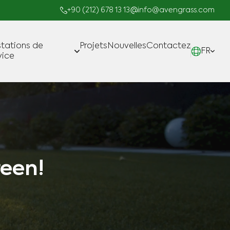
+90 (212) 678 13 13
info@avengrass.com
stations de
Projets
Nouvelles
Contactez
FR
vice
Fabrication
reen!
Projets clé en Main