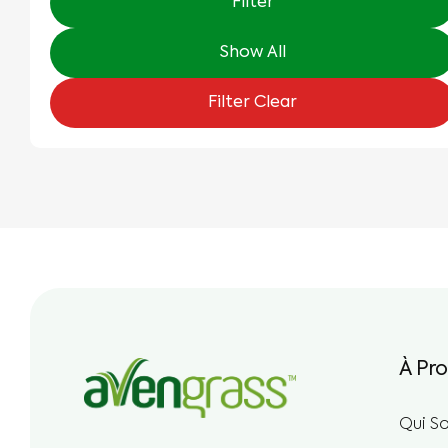
Filter
Show All
Filter Clear
À Pr
Qui S