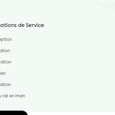
tations de Service
ption
lation
cation
ien
ation
s clé en Main