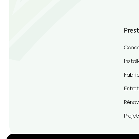
Pres
Conce
Instal
Fabri
Entret
Rénov
Projet