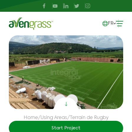
FR
Home
/
Using Areas
/
Terrain de Rugby
Start Project