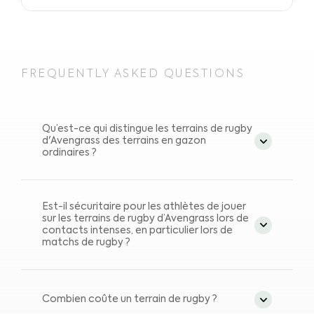
FREQUENTLY ASKED QUESTIONS
Qu’est-ce qui distingue les terrains de rugby
d'Avengrass des terrains en gazon
ordinaires ?
Les terrains de rugby Avengrass utilisent
une technologie de gazon avancée, qui
Est-il sécuritaire pour les athlètes de jouer
sur les terrains de rugby d’Avengrass lors de
est très similaire au gazon naturel, offrant
contacts intenses, en particulier lors de
une durabilité améliorée et nécessitant
matchs de rugby ?
moins d’entretien. Au fil des années, nos
La sécurité des athlètes est de la plus
terrains offrent des conditions de jeu
haute importance. Les substrats
Combien coûte un terrain de rugby ?
constantes.
absorbant les chocs sur les terrains de