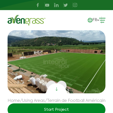
FR
Home
/
Using Areas
/
Terrain de Football Américain
Start Project