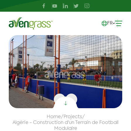
FR
Home
/
Projects
/
Algérie - Construction d'un Terrain de Football
Modulaire