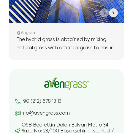
Angola
The hydrid grass is obtained by mixing
natural grass with artificial grass to ensure
the use of more robust and longer.
+90 (212) 678 13 13
info@avengrass.com
IOSB Bedrettin Dalan Bulvarı Metro 34
Plaza No: 23/100 Başakşehir – Istanbul /