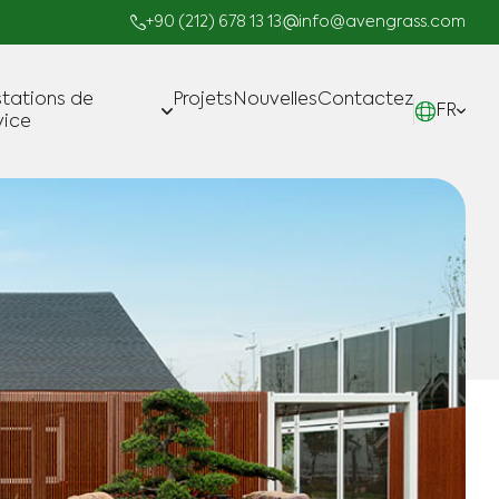
+90 (212) 678 13 13
info@avengrass.com
stations de
Projets
Nouvelles
Contactez
FR
vice
Fabrication
Projets clé en Main