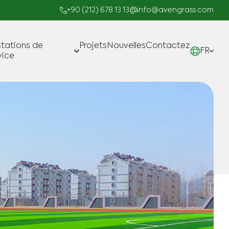
+90 (212) 678 13 13
info@avengrass.com
stations de
Projets
Nouvelles
Contactez
FR
vice
Fabrication
Projets clé en Main