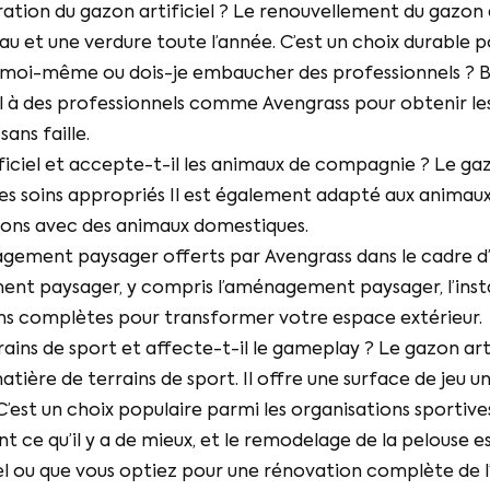
ation du gazon artificiel ? Le renouvellement du gazon ar
u et une verdure toute l’année. C’est un choix durable pou
par moi-même ou dois-je embaucher des professionnels ? B
 à des professionnels comme Avengrass pour obtenir les me
ans faille.
iciel et accepte-t-il les animaux de compagnie ? Le gaz
des soins appropriés Il est également adapté aux animau
aisons avec des animaux domestiques.
nagement paysager offerts par Avengrass dans le cadre 
t paysager, y compris l’aménagement paysager, l’instal
utions complètes pour transformer votre espace extérieur.
rains de sport et affecte-t-il le gameplay ? Le gazon art
tière de terrains de sport. Il offre une surface de jeu u
’est un choix populaire parmi les organisations sportive
nt ce qu’il y a de mieux, et le remodelage de la pelouse e
ciel ou que vous optiez pour une rénovation complète d