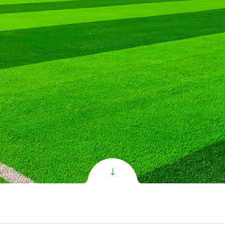
zon Synthétique
oGrass
per C PR Gazon
per V PR Gazon
clusive Gazon
nthétique
l Gazon de Football
oduct