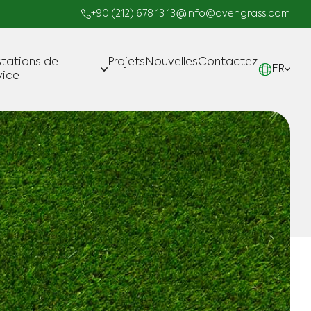
+90 (212) 678 13 13
info@avengrass.com
stations de
Projets
Nouvelles
Contactez
FR
vice
Fabrication
Projets clé en Main