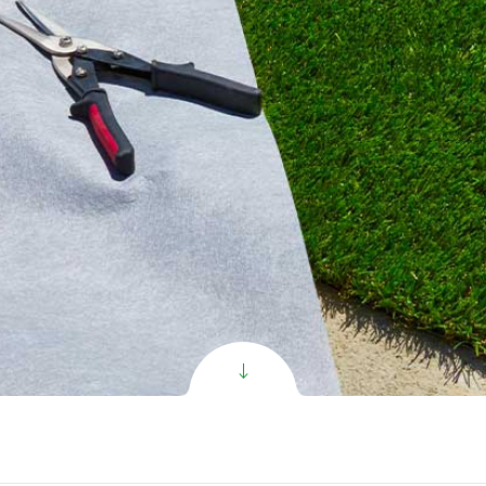
zon Synthétique
oGrass
per C PR Gazon
per V PR Gazon
clusive Gazon
nthétique
l Gazon de Football
oduct